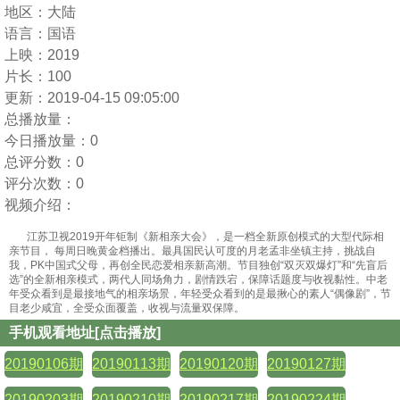
地区：
大陆
语言：
国语
上映：
2019
片长：
100
更新：
2019-04-15 09:05:00
总播放量：
今日播放量：
0
总评分数：
0
评分次数：
0
视频介绍：
江苏卫视2019开年钜制《新相亲大会》，是一档全新原创模式的大型代际相
亲节目， 每周日晚黄金档播出。最具国民认可度的月老孟非坐镇主持，挑战自
我，PK中国式父母，再创全民恋爱相亲新高潮。节目独创“双灭双爆灯”和“先盲后
选”的全新相亲模式，两代人同场角力，剧情跌宕，保障话题度与收视黏性。中老
年受众看到是最接地气的相亲场景，年轻受众看到的是最揪心的素人“偶像剧”，节
目老少咸宜，全受众面覆盖，收视与流量双保障。
手机观看地址[点击播放]
20190106期
20190113期
20190120期
20190127期
20190203期
20190210期
20190217期
20190224期