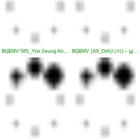
韩国MV 585_Yoo Seung Ah(유승아) – You Are Beautiful
韩国MV 169_DIA(디아) – 날 위한 이별 (Farewell for myself)