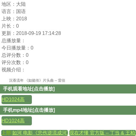
地区：
大陆
语言：
国语
上映：
2018
片长：
0
更新：
2018-09-19 17:14:28
总播放量：
今日播放量：
0
总评分数：
0
评分次数：
0
视频介绍：
沉香流年 《如懿传》片头曲 -- 雷佳
手机观看地址[点击播放]
HD1024高清国语版
手机mp4地址[点击播放]
HD1024高清国语版
上部:
如河 电影《悲伤逆流成河》主题曲 -- 张韶涵
现在才懂 官方版 -- 丁当 & 王