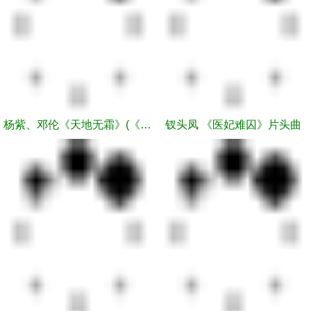
杨紫、邓伦《天地无霜》(《香蜜沉沉烬如霜》电视剧对唱主题曲)官方版
钗头凤 《医妃难囚》片头曲