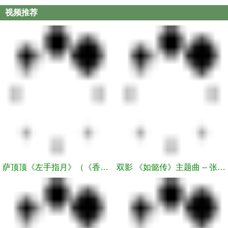
视频推荐
萨顶顶《左手指月》（《香蜜沉沉烬如霜》电视剧片尾曲）官方版
双影 《如懿传》主题曲 -- 张惠妹 & 林忆莲