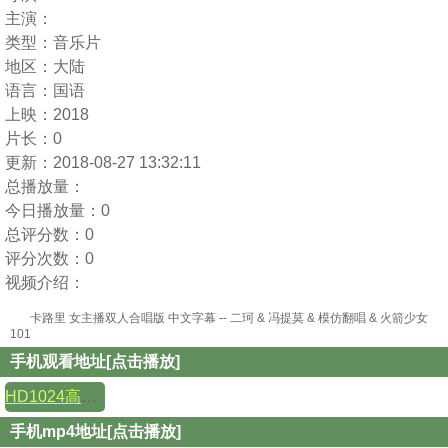
主演：
类型：
音乐片
地区：
大陆
语言：
国语
上映：
2018
片长：
0
更新：
2018-08-27 13:32:11
总播放量：
今日播放量：
0
总评分数：
0
评分次数：
0
视频介绍：
卡路里 女主播双人合唱版 中文字幕 -- 二珂 & 冯提莫 & 模仿翻唱 & 火箭少女
101
手机观看地址[点击播放]
HD1024高清国语版
手机mp4地址[点击播放]