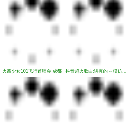
火箭少女101飞行首唱会·成都
抖音超火歌曲:讲真的 -- 模仿翻唱