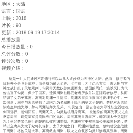
地区：
大陆
语言：
国语
上映：
2018
片长：
90
更新：
2018-09-19 17:30:14
总播放量：
今日播放量：
0
总评分数：
0
评分次数：
0
视频介绍：
这是一片人们通过不断修行可以从凡人逐步成为天神的大陆。然而，修行者的
目标并不是飞升成神，而是成为诸天至尊。七年前，为了昆仑玄女，古天阙与雷
神之战打乱了天地规则，勾灵带无数妖兽倾巢而出。楚国的周氏一族以灭门为代
价击退了勾灵，保护了国家。遗孤周渊被卧云老者所救并决意随后者修行，从而
结识了女弟子离离。离离对周渊一往情深，周渊因肩负血恨而将爱埋于心中。一
次偶然，周渊与离离搭救了以阿九为名藏匿于民间的皇太子楚蛸。楚蛸对离离情
愫暗生拜她为师，并与周渊结拜为兄弟。 勾灵复出，卧云老者为寻诛妖宝器噬魂
剑而远行。楚蛸回宫，周渊闭关，勾灵趁机附身离离。 被附身的离离为获龙之血
蛊惑周渊，说楚皇室是周氏灭门的元凶。周渊离离血洗皇宫，却发现太子竟是阿
九！皇兄楚鳌也欲行刺楚蛸却被周渊重创。周渊在宫中被兰阳公主藏匿起来，楚
蛸以立离离为太子妃将其保护。太子大婚之日，周渊剑指楚皇。楚蛸替父皇战胜
了周渊并将他关进大牢。离离救走周渊，以龙之血复苏勾灵却惨遭其强暴，周渊