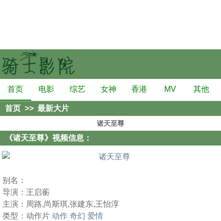
首页
电影
综艺
女神
香港
MV
其他
首页
>>
最新大片
诸天至尊
《诸天至尊》视频信息：
别名：
导演：
王启蘅
主演：
周路,尚斯琪,张建东,王怡淳
类型：
动作片
动作
奇幻
爱情