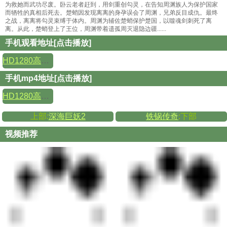
为救她而武功尽废。卧云老者赶到，用剑重创勾灵，在告知周渊族人为保护国家
而牺牲的真相后死去。楚蛸因发现离离的身孕误会了周渊，兄弟反目成仇。最终
之战，离离将勾灵束缚于体内。周渊为辅佐楚蛸保护楚国，以噬魂剑刺死了离
离。从此，楚蛸登上了王位，周渊带着遗孤周灭退隐边疆......
手机观看地址[点击播放]
HD1280高清国语中字版
手机mp4地址[点击播放]
HD1280高清国语中字版
上部:
深海巨妖2
铁锅传奇
:下部
视频推荐