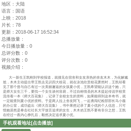
地区：
大陆
语言：
国语
上映：
2018
片长：
78
更新：
2018-06-17 16:52:34
总播放量：
今日播放量：
0
总评分数：
0
评分次数：
0
视频介绍：
大一新生王凯刚到学校报道，就撞见在宿舍和女友亲热的舍友木木，为化解尴
尬，木木主动提出带王凯去见识四大校花，就在泳池欣赏校花萧然时，王凯却看
见了那个曾与自己有过一次美丽邂逅的女孩夏小优，王凯希望能认识这个她，只
是师大女生三千，要找一个女生谈何容易，不过自称情圣的木木提起传说学校里
流传着一本《师大百花集》，记录了全校女生的资料，如果能得到这本奇书，就
一定能查到夏小优的资料。于是两人拉上舍友阿飞，一起勇闯纪检部部长马小薇
的办公室，成功盗出《师大百花集》，书中果然记录了夏小优的个人信息，只可
惜她居然是拳击社社长大宇放言追求的女生，木木劝王凯不要有非分之想，王凯
在经过一夜内心挣扎后，毅然决定追求夏小优。
手机观看地址[点击播放]