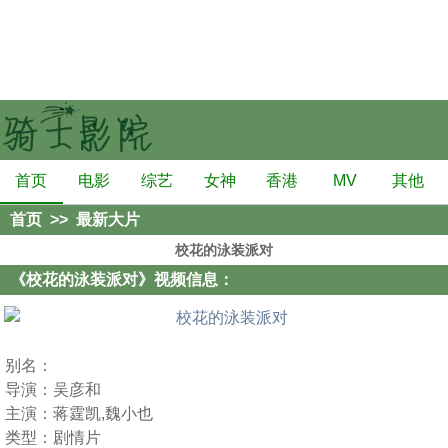
首页
电影
综艺
女神
香港
MV
其他
首页
>>
最新大片
校花的泳装派对
《校花的泳装派对》视频信息：
别名：
导演：
吴彦和
主演：
蒋霆凯,魏小也
类型：
剧情片