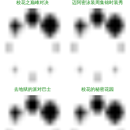
校花之巅峰对决
迈阿密泳装周集锦时装秀
去地狱的派对巴士
校花的秘密花园