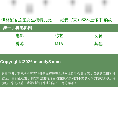
伊林醒吾之星女生模特儿比基尼泳装走秀
经典写真 m388-王俪丁 豹纹小野猫秀人网金牌摄影师果哥
骑士手机电影网
电影
综艺
女神
香港
MTV
其他
Copyright©2026
m.ucdy8.com
免责声明：本网站所有内容都是靠程序在互联网上自动搜集而来，仅供测试和学习
交流。 目前正在逐步删除和规避程序自动搜索采集到的不提供分享的版权影视。若
侵犯了您的权益，请即时发邮件通知站长，万分感谢！