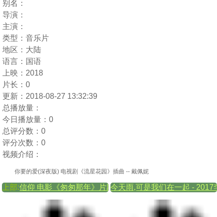
别名：
导演：
主演：
类型：
音乐片
地区：
大陆
语言：
国语
上映：
2018
片长：
0
更新：
2018-08-27 13:32:39
总播放量：
今日播放量：
0
总评分数：
0
评分次数：
0
视频介绍：
你要的爱(深夜版) 电视剧《流星花园》插曲 -- 戴佩妮
上部:
信仰 电影《匆匆那年》片段 饭制版 -- 张信哲
今天雨,可是我们在一起 - 20